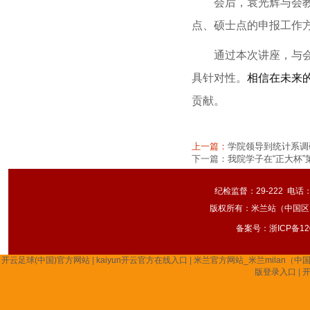
会后，袁光辉
与会
点、硕士点的申报工作
通过本次讲座，与
具针对性
。
相信在未来
贡献。
上一篇：
学院领导到统计系调
下一篇：
我院学子在“正大杯
纪检监督：29-222 电话：
版权所有：米兰站（中国区）
备案号：
浙ICP备12
开云足球(中国)官方网站
|
kaiyun开云官方在线入口
|
米兰官方网站_米兰milan（中
版登录入口
|
开