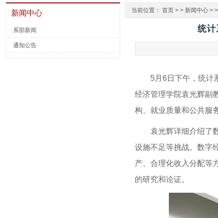
当前位置：
首页
> >
新闻中心
> 
新闻中心
统计
系部新闻
通知公告
5月6日下午，统计
经济管理学院
袁光辉
副
构、就业质量和公共服
袁光辉详细介绍了
设施不足等挑战。数字
产、合理化收入分配等
的研究和论证
。