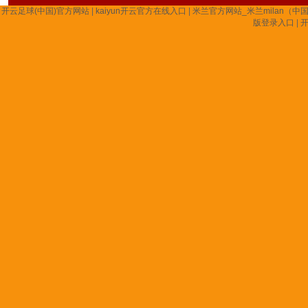
开云足球(中国)官方网站
|
kaiyun开云官方在线入口
|
米兰官方网站_米兰milan（中
版登录入口
|
开