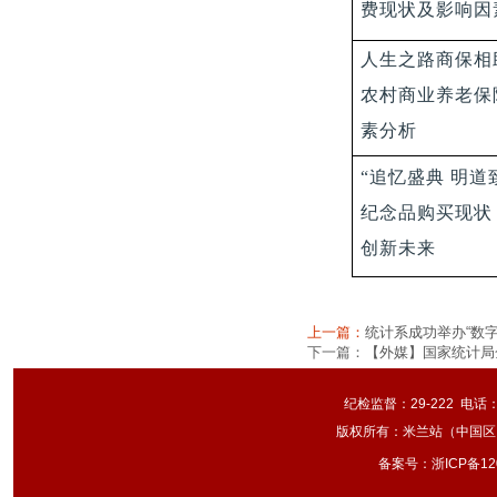
费现状及影响因
人生之路商保相
农村商业养老保
素分析
“追忆盛典 明道
纪念品购买现状
创新未来
上一篇：
统计系成功举办“数
下一篇：
【外媒】国家统计局
纪检监督：29-222 电话：
版权所有：米兰站（中国区）
备案号：
浙ICP备12