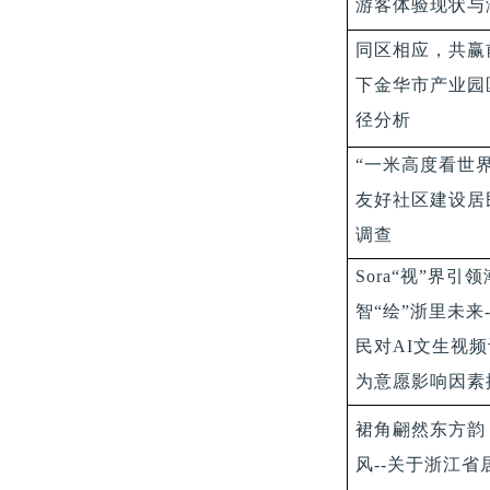
游客体验现状与
同区相应，共赢
下金华市产业园
径分析
“一米高度看世
友好社区建设居
调查
Sora“视”界引
智“绘”浙里未来
民对AI文生视
为意愿影响因素
裙角翩然东方韵
风--关于浙江