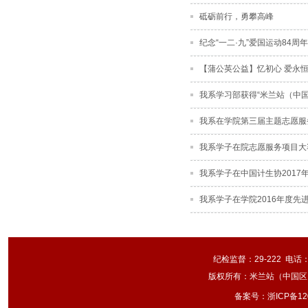
砥砺前行，勇攀高峰
纪念“一二·九”爱国运动84周
【蒲公英公益】忆初心 爱永
我系学习部获得“米兰站（中国
我系在学院第三届主题志愿服
我系学子在院志愿服务项目大
我系学子在中国计生协201
我系学子在学院2016年度先
纪检监督：29-222 电话：
版权所有：米兰站（中国区）
备案号：
浙ICP备12