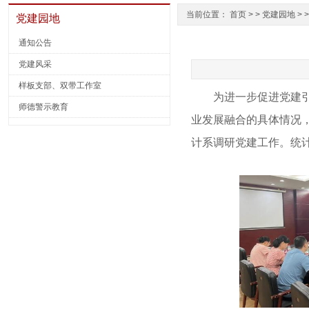
当前位置：
首页
> >
党建园地
> 
党建园地
通知公告
党建风采
样板支部、双带工作室
为进一步促进党建
师德警示教育
业发展融合的具体情况，2
计系调研党建工作。统