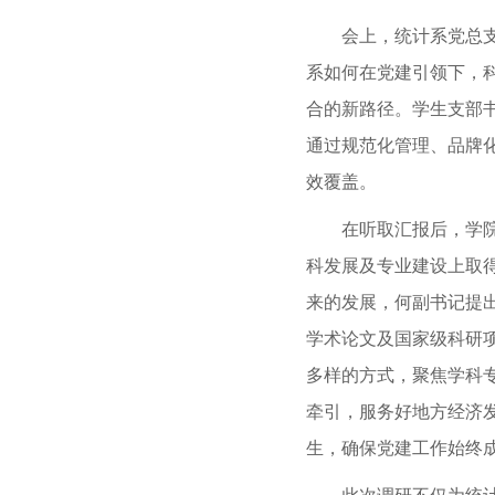
会上，
统计系党总
系如何在党建引领下，
合的新路径。学生支部
通过规范化管理、品牌
效覆盖。
在听取汇报后，学
科发展及专业建设上取
来的发展，何副书记提
学术论文及国家级科研
多样的方式，聚焦学科
牵引，服务好地方经济
生，确保党建工作始终