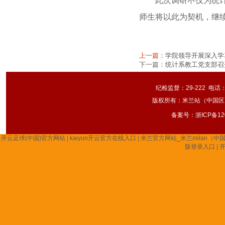
此次调研不仅为统
师生将以此为契机，继
上一篇：
学院领导开展深入学
下一篇：
统计系教工党支部召
纪检监督：29-222 电话：
版权所有：米兰站（中国区）
备案号：
浙ICP备12
开云足球(中国)官方网站
|
kaiyun开云官方在线入口
|
米兰官方网站_米兰milan（中
版登录入口
|
开