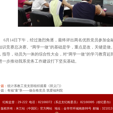
6
月
14
日下午，经过激烈角逐，最终评出两名优胜党员参加金融
知识竞赛总决赛。
“
两学一做
”
的基础是学，重点是改，关键是做
，指导，动员为一体的综合性大会，对
“
两学一做
”
的学习教育起
进一步推动我系党务工作建设打下坚实基础。
一篇：
统计系教工党支部组织观看《郑义门》
一篇：
有福“童”享——做合格党员 筑爱福利院
纪检监督：29-222 电话：82166072（系总支纪检委员） 82166995（校纪委办)
版权所有：米兰站（中国区）官方网站 地址：金华市环城南路99号 邮编：321013