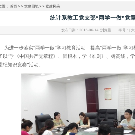
位置：
首页
> >
党建园地
> >
党建风采
统计系教工党支部“两学一做”党
发布日期：2016-06-14 浏览量：
字号：[
大
为进一步落实“两学一做”学习教育活动，提高“两学一做”学
了以“学《中国共产党章程》、固根本，学《准则》、树高线，学
党纪知识竞赛”活动。