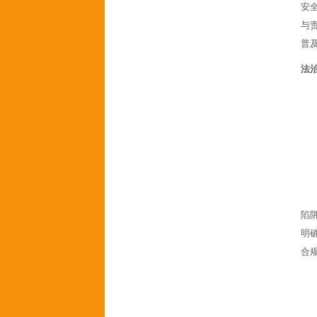
安
与
普
法
陷
明
合