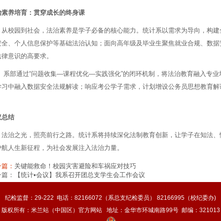
治素养培育：贯穿成长的终身课
从校园到社会，法治素养是学子必备的核心能力。统计系以需求为导向，构建
安全、个人信息保护等基础法治认知；面向高年级及毕业生聚焦就业合规、数据
法律意识的高要求。
系部通过“问题收集—课程优化—实践强化”的闭环机制，将法治教育融入专
学习中融入数据安全法规解读；响应考公学子需求，计划增设公务员思想教育解
。
议总结
法治之光，照亮前行之路。统计系将持续深化法制教育创新，让学子在知法、
护航人生新征程，为社会发展注入法治力量。
一篇：
关键能救命！校园灾害避险和车祸应对技巧
一篇：
【统计•会议】我系召开团总支学生会工作会议
纪检监督：29-222 电话：82166072（系总支纪检委员） 82166995（校纪委办)
版权所有：米兰站（中国区）官方网站 地址：金华市环城南路99号 邮编：321013