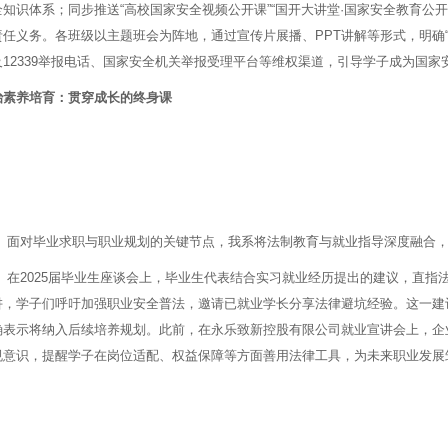
全知识体系；同步推送“高校国家安全视频公开课”“国开大讲堂·国家安全教育公
责任义务。各班级以主题班会为阵地，通过宣传片展播、PPT讲解等形式，明确
及12339举报电话、国家安全机关举报受理平台等维权渠道，引导学子成为国家
治素养培育：贯穿成长的终身课
面对毕业求职与职业规划的关键节点，我系将法制教育与就业指导深度融合，
在2025届毕业生座谈会上，毕业生代表结合实习就业经历提出的建议，直指
阱，学子们呼吁加强职业安全普法，邀请已就业学长分享法律避坑经验。这一建
确表示将纳入后续培养规划。此前，在永乐致新控股有限公司就业宣讲会上，企
规意识，提醒学子在岗位适配、权益保障等方面善用法律工具，为未来职业发展