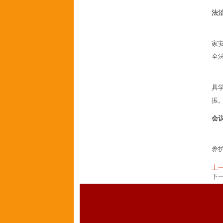
法
家
全
具
振
会
养
上
下