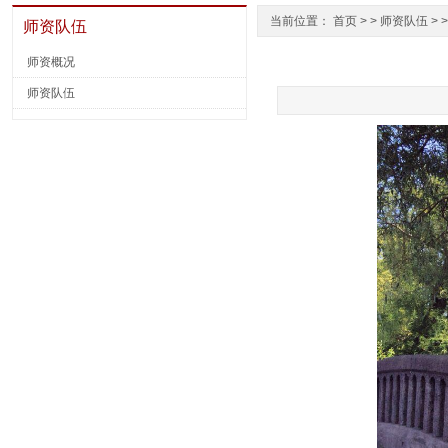
当前位置：
首页
> >
师资队伍
> 
师资队伍
师资概况
师资队伍