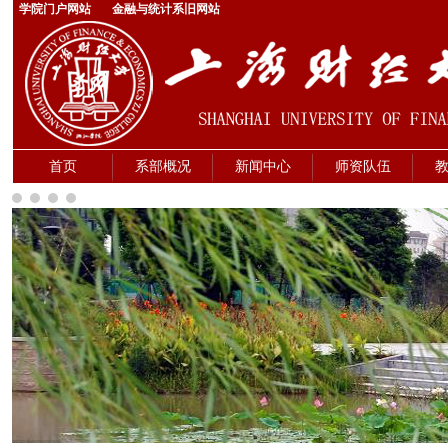
学院门户网站
金融与统计系旧网站
首页
系部概况
新闻中心
师资队伍