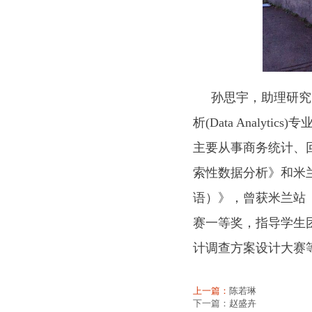
孙思宇，助理研究
析(Data Analytic
主要从事商务统计、
索性数据分析》和米
语）》，曾获米兰站
赛一等奖，指导学生
计调查方案设计大赛
上一篇：
陈若琳
下一篇：
赵盛卉