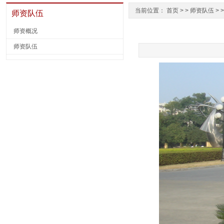
当前位置：
首页
> >
师资队伍
> 
师资队伍
师资概况
师资队伍