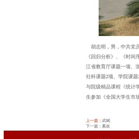
胡志明，男，中共党员
《回归分析》、《时间
江省教育厅课题一项、
社科课题
项、学院课题
2
与院级精品课程《统计
生参加《全国大学生市
上一篇：
武斌
下一篇：
奚欢